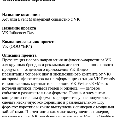
Название компании
Advanza Event Management совместно с VK
Название проекта
VK Influencer Day
Компания-заказчик проекта
VK (ООО “ВК”)
Описание проекта
Презентация нового направления инфлюенс-маркетинга VK
для крупных брендов и рекламных агентств: — анонс нового
продукта — отдельного приложения VK Видео —
презентация топовых шоу и эксклюзивного контента от VK/
авторов/инфлюенсеров на платформе презентация VK Records
и подписанных музыкантов — анонс VK Fest 2023 «Место
встречи авторов, пользователей и бизнеса” — деловое
событие в развлекательном формате. Главным элементом
концепции стал сам формат мероприятия: у нас получилось
сделать нескучную конференцию в развлекательном шоу-
формате: короткие и яркие выступления спикеров с мощными
хайлайтами. Презентации как микс выступления спикеров,
нескольких шоу VK, перформансов артистов Medium Quality и