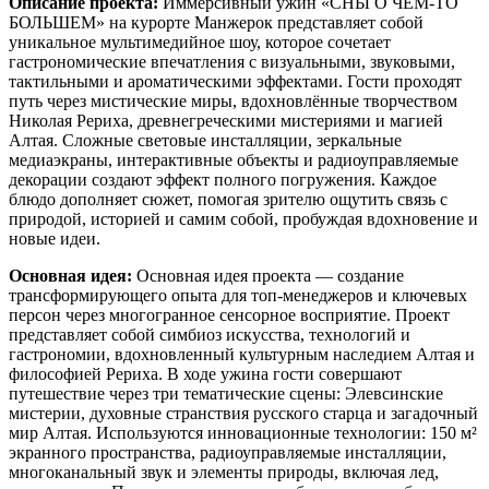
Описание проекта:
Иммерсивный ужин «СНЫ О ЧЕМ-ТО
БОЛЬШЕМ» на курорте Манжерок представляет собой
уникальное мультимедийное шоу, которое сочетает
гастрономические впечатления с визуальными, звуковыми,
тактильными и ароматическими эффектами. Гости проходят
путь через мистические миры, вдохновлённые творчеством
Николая Рериха, древнегреческими мистериями и магией
Алтая. Сложные световые инсталляции, зеркальные
медиаэкраны, интерактивные объекты и радиоуправляемые
декорации создают эффект полного погружения. Каждое
блюдо дополняет сюжет, помогая зрителю ощутить связь с
природой, историей и самим собой, пробуждая вдохновение и
новые идеи.
Основная идея:
Основная идея проекта — создание
трансформирующего опыта для топ-менеджеров и ключевых
персон через многогранное сенсорное восприятие. Проект
представляет собой симбиоз искусства, технологий и
гастрономии, вдохновленный культурным наследием Алтая и
философией Рериха. В ходе ужина гости совершают
путешествие через три тематические сцены: Элевсинские
мистерии, духовные странствия русского старца и загадочный
мир Алтая. Используются инновационные технологии: 150 м²
экранного пространства, радиоуправляемые инсталляции,
многоканальный звук и элементы природы, включая лед,