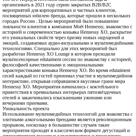
организовать в 2021 году серию закрытых B2B/B2C
мероприятий для корпоративных и частных клиентов,
посвященных юбилею бренда, которые прошли в нескольких
городах России . Целью мероприятий было повышение
лояльности клиентов к компании Moёt Hennessy, знакомство с
историей и современностью коньяка Hennessy XO, раскрытие
его уникальных свойств через призму новых ощущений и
эмоций, создаваемых аудио-визуальными и мультимедийными
технологиями. Специально для этих мероприятий был
разработан Hennessy XO Lounge в котором проходили
мультисенсорные edutaiment сессии по знакомству с историей,
философией качественными и эмоциональными
характеристиками коньяка Hennessy XO. Во время edutaiment
сесий каждый из гостей принимал участие в мультимедийном
интерактиве, открывая собравшимся вкусовые грани мира
Hennessy XO. Мероприятия начинались с коктейльного
приветствия в премиальных интерьерах пятизвёздочных
отелей и заканчивались изысканными ужинами или
вечерними приемами.
Уникальность проекта
Использование мультимедийных технологий для знакомства с
элитными алкогольными брендами является революционным
прорывом, поскольку в большинстве случаев такие
мероприятия проходят в классическом формате дегустаций и
демонстрируют вкусовые характеристики и технологию