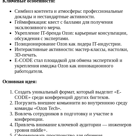
Ключевые особенности:
Симбиоз контента и атмосферы: профессиональные
доклады и нестандартные активности.
Геймификация: квест с баллами для получения
эксклюзивного мерча.
Укрепление IT-бренда Ozon: карьерные консультации,
обсуждения с экспертами.
Позиционирование Ozon как лидера IT-индустрии.
Интерактивные активности: мастер-классы, настолки,
3D-печать.
E-CODE стал площадкой для обмена экспертизой и
укрепления имиджа Ozon как инновационного
работодателя.
Основная идея:
Создать уникальный формат, который выделит «E-
CODE» среди конференций других бигтехов.
Погрузить внешнее комьюнити во внутреннюю среду
команды «Ozon Tech».
Вовлечь сотрудников в подготовку и участие в
конференции.
Привлечь внимание ключевой аудитории — инженеров
уровня middle+.
Сформировать пространство для общения.