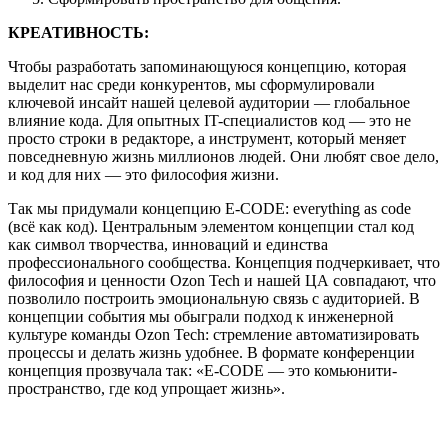
КРЕАТИВНОСТЬ:
Чтобы разработать запоминающуюся концепцию, которая
выделит нас среди конкурентов, мы сформулировали
ключевой инсайт нашей целевой аудитории — глобальное
влияние кода. Для опытных IT-специалистов код — это не
просто строки в редакторе, а инструмент, который меняет
повседневную жизнь миллионов людей. Они любят свое дело,
и код для них — это философия жизни.
Так мы придумали концепцию E-CODE: everything as code
(всё как код). Центральным элементом концепции стал код
как символ творчества, инноваций и единства
профессионального сообщества. Концепция подчеркивает, что
философия и ценности Ozon Tech и нашей ЦА совпадают, что
позволило построить эмоциональную связь с аудиторией. В
концепции события мы обыграли подход к инженерной
культуре команды Ozon Tech: стремление автоматизировать
процессы и делать жизнь удобнее. В формате конференции
концепция прозвучала так: «E-CODE — это комьюнити-
пространство, где код упрощает жизнь».