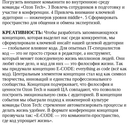
Погрузить внешнее комьюнити во внутреннюю среду
команды «Ozon Tech». 3 Вовлечь сотрудников в подготовку и
участие в конференции. 4 Привлечь внимание ключевой
аудитории — инженеров уровня middle+. 5 Сформировать
пространство для общения и обмена экспертизой.
КРЕАТИВНОСТЬ:
Чтобы разработать запоминающуюся
концепцию, которая выделит нас среди конкурентов, мы
сформулировали ключевой инсайт нашей целевой аудитории
— глобальное влияние кода. Для опытных IT-специалистов
код — это не просто строки в редакторе, а инструмент,
который меняет повседневную жизнь миллионов людей. Они
любят свое дело, и код для них — это философия жизни. Так
мы придумали концепцию E-CODE: everything as code (всё как
код). Центральным элементом концепции стал код как символ
творчества, инноваций и единства профессионального
сообщества. Концепция подчеркивает, что философия и
ценности Ozon Tech и нашей ЦА совпадают, что позволило
построить эмоциональную связь с аудиторией. В концепции
события мы обыграли подход к инженерной культуре
команды Ozon Tech: стремление автоматизировать процессы и
делать жизнь удобнее. В формате конференции концепция
прозвучала так: «E-CODE — это комьюнити-пространство,
где код упрощает жизнь».