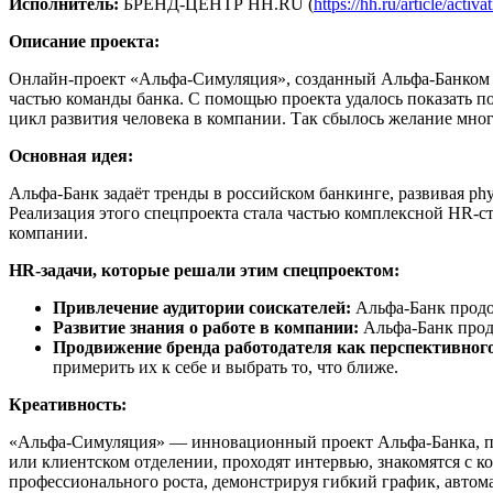
Исполнитель:
БРЕНД-ЦЕНТР HH.RU (
https://hh.ru/article/activa
Описание проекта:
Онлайн-проект «Альфа-Симуляция», созданный Альфа-Банком вм
частью команды банка. С помощью проекта удалось показать по
цикл развития человека в компании. Так сбылось желание мног
Основная идея:
Альфа-Банк задаёт тренды в российском банкинге, развивая ph
Реализация этого спецпроекта стала частью комплексной HR-с
компании.
HR-задачи, которые решали этим спецпроектом:
Привлечение аудитории соискателей:
Альфа-Банк продо
Развитие знания о работе в компании:
Альфа-Банк продо
Продвижение бренда работодателя как перспективного
примерить их к себе и выбрать то, что ближе.
Креативность:
«Альфа-Симуляция» — инновационный проект Альфа-Банка, по
или клиентском отделении, проходят интервью, знакомятся с к
профессионального роста, демонстрируя гибкий график, автом