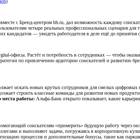
tion
)
есте с Бренд-центром hh.ru, дал возможность каждому соискат
льзователям четыре реальных профессиональных сценария для те
их кандидатов — увидеть работодателя в деле ещё до принятия 
ygital-офисы. Растёт и потребность в сотрудниках — чтобы оказ
тратегии по привлечению аудитории соискателей и развитию бре
лжает искать новых крутых сотрудников для смелых цифровых 
лжает строить классные команды для развития новых продуктов
 места работы:
Альфа-Банк открыто показывает, какие карьерн
могающий соискателям «примерить» будущую работу через онл
оллегами и выполняют задачи, погружаясь в корпоративную культ
атизацию процессов и дополнительные бонусы, такие как паркш