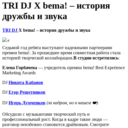
TRI DJ Х bema! – история
дружбы и звука
TRI DJ
Х
bema! – история дружбы и звука
Седьмой год ребята выступают надежными партнерами
премии bema!. За прошедшее время совместная работа стала
историей творческой коллаборации.
В студии встретились
:
Елена Горбачева
— учредитель премии bema! Best Experience
Marketing Awards
DJ
Никита Кабанов
DJ
Егор Решетников
DJ
Игорь Думченков
(за кадром, но в нашем ❤️)
Обсудили с музыкантами творческий путь и
профессиональный рост. Когда в кадре такие люди —
разговор неизбежно становится драйвовым. Смотрите