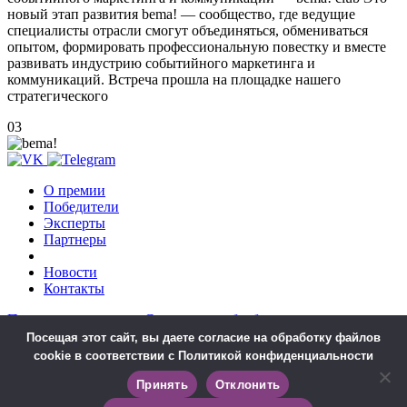
новый этап развития bema! — сообщество, где ведущие
специалисты отрасли смогут объединяться, обмениваться
опытом, формировать профессиональную повестку и вместе
развивать индустрию событийного маркетинга и
коммуникаций. Встреча прошла на площадке нашего
стратегического
03
О премии
Победители
Эксперты
Партнеры
Новости
Контакты
Положение о премии
Согласие на обработку персональных
данных
Согласие на получение рекламно-информационной
Посещая этот сайт, вы даете согласие на обработку файлов
рассылки
Согласие на обработку персональных данных,
cookie в соответствии с Политикой конфиденциальности
разрешённых для распространения
Политика в отношении
обработки персональных данных
Принять
Отклонить