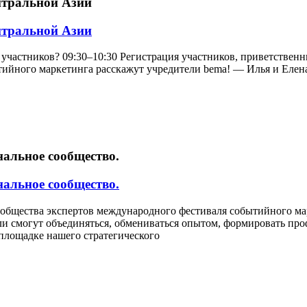
нтральной Азии
нтральной Азии
участников? 09:30–10:30 Регистрация участников, приветственны
ийного маркетинга расскажут учредители bema! — Илья и Елена 
нальное сообщество.
нальное сообщество.
Сообщества экспертов международного фестиваля событийного м
ли смогут объединяться, обмениваться опытом, формировать пр
площадке нашего стратегического