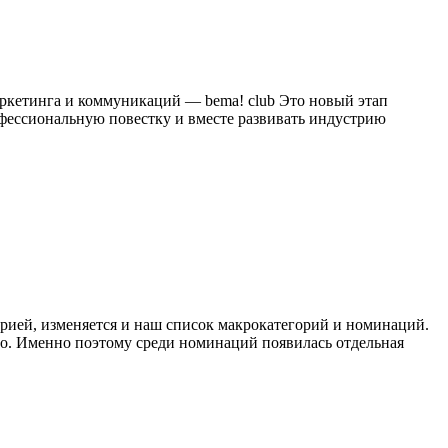
аркетинга и коммуникаций — bema! club Это новый этап
офессиональную повестку и вместе развивать индустрию
трией, изменяется и наш список макрокатегорий и номинаций.
во. Именно поэтому среди номинаций появилась отдельная