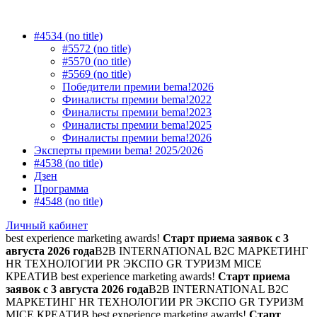
#4534 (no title)
#5572 (no title)
#5570 (no title)
#5569 (no title)
Победители премии bema!2026
Финалисты премии bema!2022
Финалисты премии bema!2023
Финалисты премии bema!2025
Финалисты премии bema!2026
Эксперты премии bema! 2025/2026
#4538 (no title)
Дзен
Программа
#4548 (no title)
Личный кабинет
best experience marketing awards!
Старт приема заявок с 3
августа 2026 года
B2B INTERNATIONAL B2C МАРКЕТИНГ
HR ТЕХНОЛОГИИ PR ЭКСПО GR ТУРИЗМ MICE
КРЕАТИВ
best experience marketing awards!
Старт приема
заявок с 3 августа 2026 года
B2B INTERNATIONAL B2C
МАРКЕТИНГ HR ТЕХНОЛОГИИ PR ЭКСПО GR ТУРИЗМ
MICE КРЕАТИВ
best experience marketing awards!
Старт