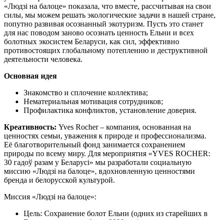
«Людзі на балоце» показала, что вместе, рассчитывая на свои
силы, мы можем решать экологические задачи в нашей стране,
попутно развивая осознанный экотуризм. Пусть это станет
для нас поводом заново осознать ценность Ельни и всех
болотных экосистем Беларуси, как сил, эффективно
противостоящих глобальному потеплению и деструктивной
деятельности человека.
Основная идея
Знакомство и сплочение коллектива;
Нематериальная мотивация сотрудников;
Профилактика конфликтов, установление доверия.
Креативность:
Yves Rocher – компания, основанная на
ценностях семьи, уважения к природе и профессионализма.
Её благотворительный фонд занимается сохранением
природы по всему миру. Для мероприятия «YVES ROCHER:
30 гадоў разам у Беларусі» мы разработали социальную
миссию «Людзі на балоце», вдохновленную ценностями
бренда и белорусской культурой.
Миссия «Людзі на балоце»:
Цель: Сохранение болот Ельни (одних из старейших в