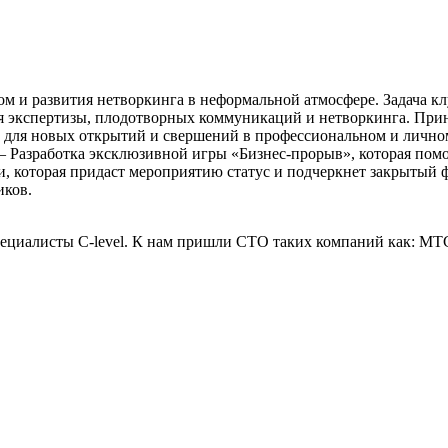
м и развития нетворкинга в неформальной атмосфере. Задача кл
я экспертизы, плодотворных коммуникаций и нетворкинга. Прин
 для новых открытий и свершений в профессиональном и личном
– Разработка эксклюзивной игры «Бизнес-прорыв», которая помо
и, которая придаст мероприятию статус и подчеркнет закрытый
иков.
пециалисты С-level. К нам пришли СТО таких компаний как: МТС