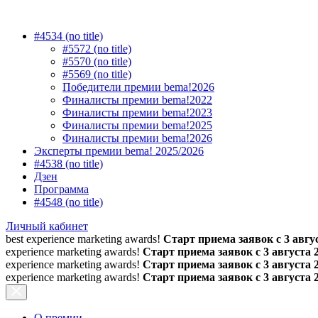
#4534 (no title)
#5572 (no title)
#5570 (no title)
#5569 (no title)
Победители премии bema!2026
Финалисты премии bema!2022
Финалисты премии bema!2023
Финалисты премии bema!2025
Финалисты премии bema!2026
Эксперты премии bema! 2025/2026
#4538 (no title)
Дзен
Программа
#4548 (no title)
Личный кабинет
best experience marketing awards!
Старт приема заявок с 3 авгус
experience marketing awards!
Старт приема заявок с 3 августа 
experience marketing awards!
Старт приема заявок с 3 августа 
experience marketing awards!
Старт приема заявок с 3 августа 
О премии