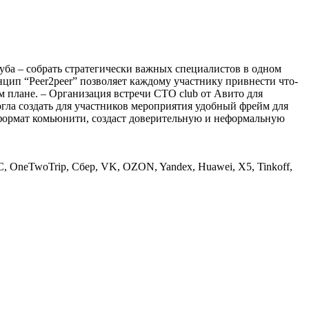
уба – собрать стратегически важных специалистов в одном
цип “Peer2peer” позволяет каждому участнику привнести что-
 плане. – Организация встречи СТО club от Авито для
гла создать для участников мероприятия удобный фрейм для
 формат комьюнити, создаст доверительную и неформальную
, OneTwoTrip, Сбер, VK, OZON, Yandex, Huawei, X5, Tinkoff,