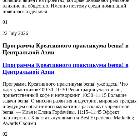
больший акцент на проектах, которые оказывают реальное
влияние на общество. Именно поэтому среди номинаций
появилась отдельная
01
22 July 2026
Программа Креативного практикума bema! в
Центральной Азии
Программа Креативного практикума bema! в
Центральной Азии
Программа Креативного практикума bema! уже здесь! Что
ждет участников? 09:30–10:30 Регистрация участников,
приветственный кофе и нетворкинг. 10:30–11:15 Большие
задачи bema! О миссии развития индустрии, мировых трендах
и будущем событийного маркетинга расскажут учредители
bema! — Илья и Елена Горбачёвы. 11:15–11:45 Эффект
партнерства. Как стать лучшими на Best Experience Marketing
Awards Своими
02