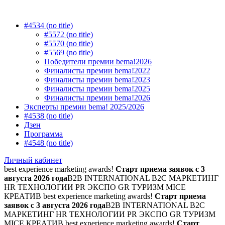
#4534 (no title)
#5572 (no title)
#5570 (no title)
#5569 (no title)
Победители премии bema!2026
Финалисты премии bema!2022
Финалисты премии bema!2023
Финалисты премии bema!2025
Финалисты премии bema!2026
Эксперты премии bema! 2025/2026
#4538 (no title)
Дзен
Программа
#4548 (no title)
Личный кабинет
best experience marketing awards!
Старт приема заявок с 3
августа 2026 года
B2B INTERNATIONAL B2C МАРКЕТИНГ
HR ТЕХНОЛОГИИ PR ЭКСПО GR ТУРИЗМ MICE
КРЕАТИВ
best experience marketing awards!
Старт приема
заявок с 3 августа 2026 года
B2B INTERNATIONAL B2C
МАРКЕТИНГ HR ТЕХНОЛОГИИ PR ЭКСПО GR ТУРИЗМ
MICE КРЕАТИВ
best experience marketing awards!
Старт