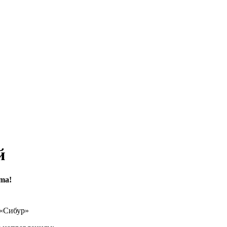
й
ma!
 «Сибур»