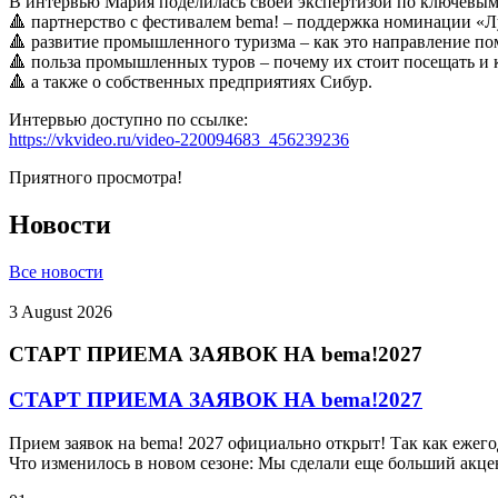
В интервью Мария поделилась своей экспертизой по ключевым
🔺 партнерство с фестивалем bema! – поддержка номинации «
🔺 развитие промышленного туризма – как это направление по
🔺 польза промышленных туров – почему их стоит посещать и 
🔺 а также о собственных предприятиях Сибур.
Интервью доступно по ссылке:
https://vkvideo.ru/video-220094683_456239236
Приятного просмотра!
Новости
Все новости
3 August 2026
СТАРТ ПРИЕМА ЗАЯВОК НА bema!2027
СТАРТ ПРИЕМА ЗАЯВОК НА bema!2027
Прием заявок на bema! 2027 официально открыт! Так как ежег
Что изменилось в новом сезоне: Мы сделали еще больший акце