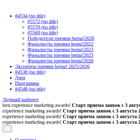
#4534 (no title)
#5572 (no title)
#5570 (no title)
#5569 (no title)
Победители премии bema!2026
Финалисты премии bema!2022
Финалисты премии bema!2023
Финалисты премии bema!2025
Финалисты премии bema!2026
Эксперты премии bema! 2025/2026
#4538 (no title)
Дзен
Программа
#4548 (no title)
Личный кабинет
best experience marketing awards!
Старт приема заявок с 3 авгус
experience marketing awards!
Старт приема заявок с 3 августа 
experience marketing awards!
Старт приема заявок с 3 августа 
experience marketing awards!
Старт приема заявок с 3 августа 
О премии