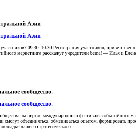
нтральной Азии
нтральной Азии
участников? 09:30–10:30 Регистрация участников, приветственны
ийного маркетинга расскажут учредители bema! — Илья и Елена 
нальное сообщество.
нальное сообщество.
Сообщества экспертов международного фестиваля событийного м
ли смогут объединяться, обмениваться опытом, формировать пр
площадке нашего стратегического