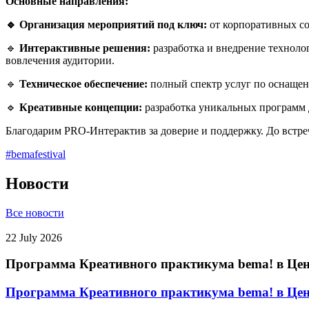
Основные направления:
🔹 Организация мероприятий под ключ:
от корпоративных со
🔹
Интерактивные решения:
разработка и внедрение техноло
вовлечения аудитории.
🔹
Техническое обеспечение:
полный спектр услуг по оснащен
🔹
Креативные концепции:
разработка уникальных программ 
Благодарим PRO-Интерактив за доверие и поддержку. До встре
#bemafestival
Новости
Все новости
22 July 2026
Программа Креативного практикума bema! в Це
Программа Креативного практикума bema! в Це