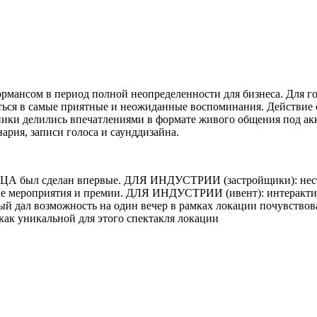
мансом в период полной неопределенности для бизнеса. Для го
ься в самые приятные и неожиданные воспоминания. Действие с
ики делились впечатлениями в формате живого общения под ак
нария, записи голоса и саунддизайна.
ЦА был сделан впервые. ДЛЯ ИНДУСТРИИ (застройщики): неста
вые мероприятия и премии. ДЛЯ ИНДУСТРИИ (ивент): интерактив
орый дал возможность на один вечер в рамках локации почувство
к уникальной для этого спектакля локации